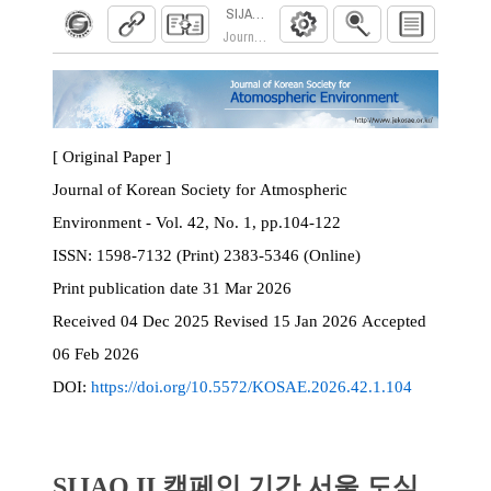
SIJAQ II 캠페인 기간 서울 도심의 휘발성 
Journal of Korean Society for Atmospheric Envi
[ Original Paper ]
Journal of Korean Society for Atmospheric
Environment - Vol. 42, No. 1, pp.104-122
ISSN:
1598-7132 (Print) 2383-5346 (Online)
Print
publication date
31 Mar 2026
Received
04 Dec 2025
Revised
15 Jan 2026
Accepted
06 Feb 2026
DOI:
https://doi.org/10.5572/KOSAE.2026.42.1.104
SIJAQ II 캠페인 기간 서울 도심