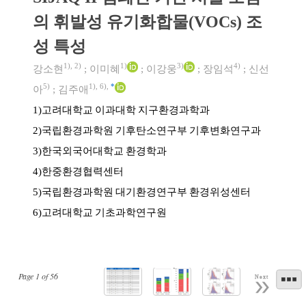
의 휘발성 유기화합물(VOCs) 조
성 특성
1)
,
2)
1)
3)
4)
강소현
;
이미혜
;
이강웅
;
장임석
;
신선
5)
1)
,
6)
,
*
아
;
김주애
고려대학교 이과대학 지구환경과학과
1)
국립환경과학원 기후탄소연구부 기후변화연구과
2)
한국외국어대학교 환경학과
3)
한중환경협력센터
4)
국립환경과학원 대기환경연구부 환경위성센터
5)
고려대학교 기초과학연구원
6)
Page
1
of
56
Next