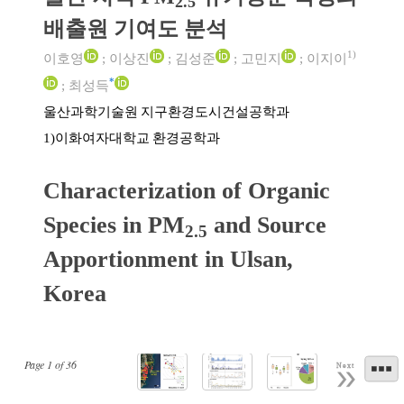
2.5
배출원 기여도 분석
1)
이호영
;
이상진
;
김성준
;
고민지
;
이지이
*
;
최성득
울산과학기술원 지구환경도시건설공학과
이화여자대학교 환경공학과
1)
Characterization of Organic
Species in PM
and Source
2.5
Apportionment in Ulsan,
Korea
Page
1
of
36
Next