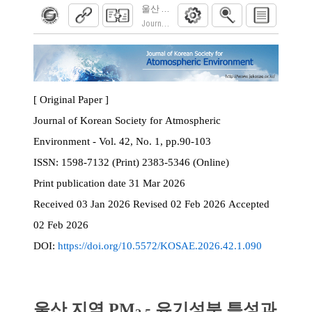
울산 지역 PM2.5 유기성분 특성과 배출원 
Journal of Korean Society for Atmospheric Envi
[ Original Paper ]
Journal of Korean Society for Atmospheric
Environment - Vol. 42, No. 1, pp.90-103
ISSN:
1598-7132 (Print) 2383-5346 (Online)
Print
publication date
31 Mar 2026
Received
03 Jan 2026
Revised
02 Feb 2026
Accepted
02 Feb 2026
DOI:
https://doi.org/10.5572/KOSAE.2026.42.1.090
울산 지역 PM
유기성분 특성과