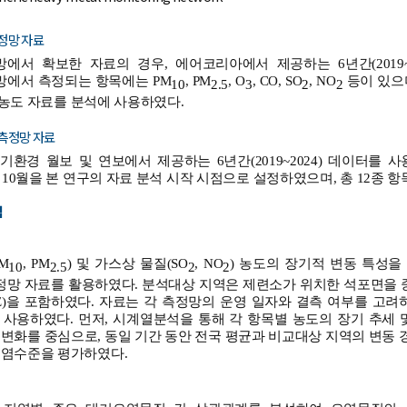
측정망 자료
에서 확보한 자료의 경우, 에어코리아에서 제공하는 6년간(2019~
에서 측정되는 항목에는 PM
, PM
, O
, CO, SO
, NO
등이 있으며
10
2.5
3
2
2
농도 자료를 분석에 사용하였다.
금속측정망 자료
환경 월보 및 연보에서 제공하는 6년간(2019~2024) 데이터를
년 10월을 본 연구의 자료 분석 시작 시점으로 설정하였으며, 총 12종 
법
M
, PM
) 및 가스상 물질(SO
, NO
) 농도의 장기적 변동 특성
10
2.5
2
2
망 자료를 활용하였다. 분석대상 지역은 제련소가 위치한 석포면을 중
C, D, E)을 포함하였다. 자료는 각 측정망의 운영 일자와 결측 여부를 고
 사용하였다. 먼저, 시계열분석을 통해 각 항목별 농도의 장기 추세 
 변화를 중심으로, 동일 기간 동안 전국 평균과 비교대상 지역의 변동
오염수준을 평가하였다.