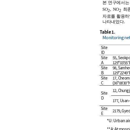
본 연구에서는 ‘
SO
, NO
최종확
2
2
자료를 활용하였
나타내었다.
Table 1.
Monitoring net
Site
ID
Site
55, Seokpo
A
129°03ʹ55ʺ
Site
98, Samheu
B
129°22ʹ49ʺ
Site
17, Cheom
C
(36°08ʹ30ʺ
12, Chungj
Site
D
177, Usan-
Site
2179, Gyeo
E
*U: Urban ai
**A: Atmosp