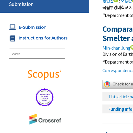
정민찬
;
오용환
Submission
국립부경대학교 
Department of 
1)
Comparat
E-Submission
Smelter 
Instructions for Authors
Min-chan Jung
Division of Ear
Department of 
1)
Correspondence 
This article h
Funding Inf