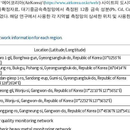
에어코리아(AirKorea)’(
https://www.airkorea.or.kr/web/
) 사이트의 도
정자료, 대기중금속측정망에서 측정된 12종 금속 성분(Pb, Cd, Cr, Cu, Mn, 
다. 해당 연구에서 사용한 각 지역별 측정망의 상세한 위치 및 사용한
work information for each region.
Location (Latitude/Longtitude)
ro 1-gil, Bonghwa-gun, Gyeongsangbuk-do, Republic of Korea (37°02ʹ55ʺN
E)
ng-ro, Buk-gu, Pohang-si, Gyeongsangbuk-do, Republic of Korea (36°04ʹ14ʺN
E)
dan-gieop 1-ro, Sandong-eup, Gumi-si, Gyeongsangbuk-do, Republic of Korea
N 128°26ʹ24ʺE)
eong-gil, Wonju-si, Gangwon-do, Republic of Korea (37°21ʹ10ʺN 127°56ʹ51ʺE)
ro, Wonju-si, Gangwon-do, Republic of Korea (37°22ʹ32ʺN 127°56ʹ32ʺE)
nggang-ro, Gangneung-si, Gangwon-do, Republic of Korea (37°45ʹ36ʺN 128°54ʹ11
r quality monitoring network
heric heavy metal monitoring network