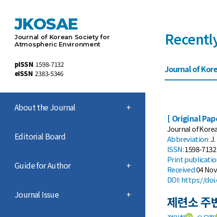
JKOSAE
Recentl
Journal of Korean Society for
Atmospheric Environment
pISSN
1598-7132
Journal of Kore
eISSN
2383-5346
About the Journal
+
[ Original Pap
Journal of Korea
Editorial Board
Abbreviation:
J.
ISSN:
1598-7132 
Print
publicati
Guide for Author
+
Received
04 Nov
DOI:
https://doi
Journal Issue
+
제련소 주