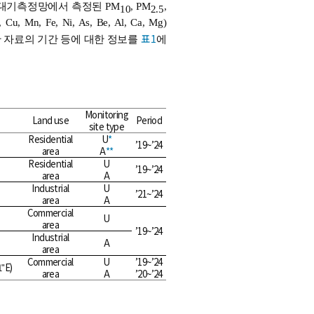
시대기측정망에서 측정된 PM
, PM
,
10
2.5
Fe, Ni, As, Be, Al, Ca, Mg)
표 1
 자료의 기간 등에 대한 정보를
에
Monitoring
Land use
Period
site type
Residential
U
*
’19~’24
area
A
**
Residential
U
’19~’24
area
A
Industrial
U
’21~’24
area
A
Commercial
U
area
’19~’24
Industrial
A
area
Commercial
U
’19~’24
ʺE)
area
A
’20~’24