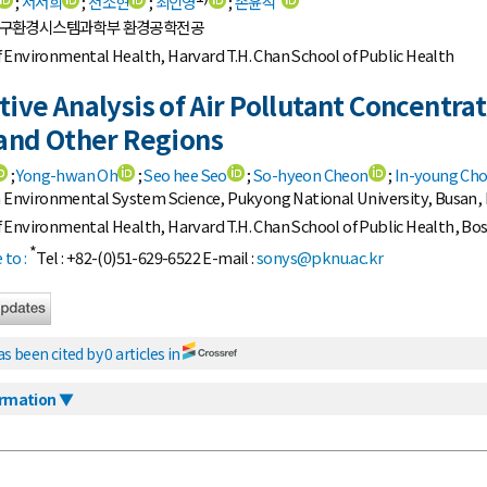
;
서서희
;
천소현
;
최인영
;
손윤석
지구환경시스템과학부 환경공학전공
Environmental Health, Harvard T.H. Chan School of Public Health
ive Analysis of Air Pollutant Concentra
and Other Regions
;
Yong-hwan Oh
;
Seo hee Seo
;
So-hyeon Cheon
;
In-young Cho
th Environmental System Science, Pukyong National University, Busan, 
Environmental Health, Harvard T.H. Chan School of Public Health, Bo
*
to :
Tel : +82-(0)51-629-6522 E-mail :
sonys@pknu.ac.kr
as been cited by 0 articles in
ormation ▼