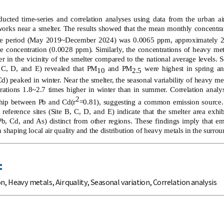
ducted time-series and correlation analyses using data from the urban a
orks near a smelter. The results showed that the mean monthly concentra
ire period (May 2019~December 2024) was 0.0065 ppm, approximately 2.
e concentration (0.0028 ppm). Similarly, the concentrations of heavy me
er in the vicinity of the smelter compared to the national average levels. S
, C, D, and E) revealed that PM
and PM
were highest in spring a
10
2.5
d) peaked in winter. Near the smelter, the seasonal variability of heavy m
ations 1.8~2.7 times higher in winter than in summer. Correlation analys
2
ship between Pb and Cd(r
=0.81), suggesting a common emission source. 
 reference sites (Site B, C, D, and E) indicate that the smelter area exhib
b, Cd, and As) distinct from other regions. These findings imply that e
 shaping local air quality and the distribution of heavy metals in the surr
:
on
,
Heavy metals
,
Air quality
,
Seasonal variation
,
Correlation analysis