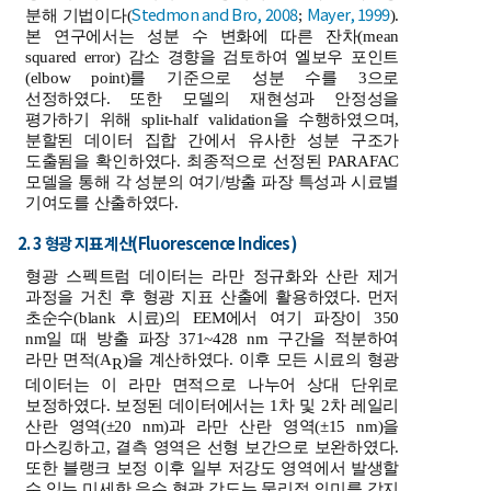
Stedmon and Bro, 2008
Mayer, 1999
분해 기법이다(
;
).
본 연구에서는 성분 수 변화에 따른 잔차(mean
squared error) 감소 경향을 검토하여 엘보우 포인트
(elbow point)를 기준으로 성분 수를 3으로
선정하였다. 또한 모델의 재현성과 안정성을
평가하기 위해 split-half validation을 수행하였으며,
분할된 데이터 집합 간에서 유사한 성분 구조가
도출됨을 확인하였다. 최종적으로 선정된 PARAFAC
모델을 통해 각 성분의 여기/방출 파장 특성과 시료별
기여도를 산출하였다.
2. 3 형광 지표 계산(Fluorescence Indices)
형광 스펙트럼 데이터는 라만 정규화와 산란 제거
과정을 거친 후 형광 지표 산출에 활용하였다. 먼저
초순수(blank 시료)의 EEM에서 여기 파장이 350
nm일 때 방출 파장 371~428 nm 구간을 적분하여
라만 면적(A
)을 계산하였다. 이후 모든 시료의 형광
R
데이터는 이 라만 면적으로 나누어 상대 단위로
보정하였다. 보정된 데이터에서는 1차 및 2차 레일리
산란 영역(±20 nm)과 라만 산란 영역(±15 nm)을
마스킹하고, 결측 영역은 선형 보간으로 보완하였다.
또한 블랭크 보정 이후 일부 저강도 영역에서 발생할
수 있는 미세한 음수 형광 강도는 물리적 의미를 갖지