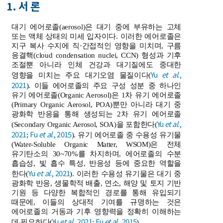
1. 서 론
대기 에어로졸(aerosol)은 대기 중에 부유하는 고체
또는 액체 상태의 미세 입자이다. 이러한 에어로졸은
지구 복사 수지에 직·간접적인 영향을 미치며, 구름
응결핵(cloud condensation nuclei, CCN) 형성과 기후
조절뿐 아니라 인체 건강과 대기질에도 중대한
Yu
et al
.,
영향을 미치는 주요 대기오염 물질이다(
2021
). 이들 에어로졸의 주요 구성 성분 중 하나인
유기 에어로졸(Organic Aerosol)은 1차 유기 에어로졸
(Primary Organic Aerosol, POA)뿐만 아니라 대기 중
광화학 반응을 통해 생성되는 2차 유기 에어로졸
Yu
et al
.,
(Secondary Organic Aerosol, SOA)을 포함한다(
2021
Fu
et al
., 2015
;
). 유기 에어로졸 중 수용성 유기물
(Water-Soluble Organic Matter, WSOM)은 전체
유기탄소의 30~70%를 차지하며, 에어로졸의 수분
흡습성, 빛 흡수 특성, 반응성 등에 중요한 역할을
Yu
et al
., 2021
한다(
). 이러한 수용성 유기물은 대기 중
광화학 반응, 생물학적 배출, 연소, 해양 및 토지 기반
기원 등 다양한 복합적인 경로를 통해 유입되기
때문에, 이들의 상대적 기여를 규명하는 것은
에어로졸의 거동과 기후 영향력을 정확히 이해하는
Yu
et al
., 2021
Fu
et al
., 2015
데 필요하다(
;
).