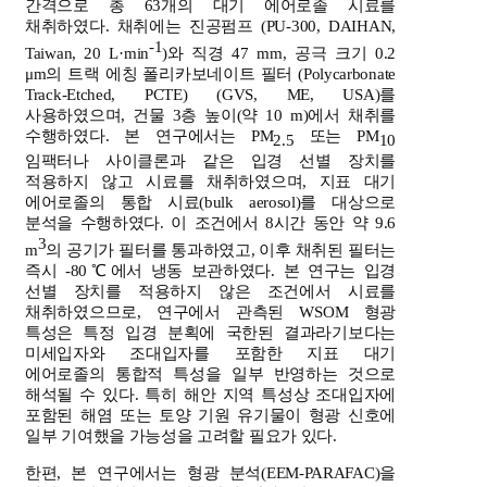
간격으로 총 63개의 대기 에어로졸 시료를
채취하였다. 채취에는 진공펌프 (PU-300, DAIHAN,
-1
Taiwan, 20 L·min
)와 직경 47 mm, 공극 크기 0.2
μm의 트랙 에칭 폴리카보네이트 필터 (Polycarbonate
Track-Etched, PCTE) (GVS, ME, USA)를
사용하였으며, 건물 3층 높이(약 10 m)에서 채취를
수행하였다. 본 연구에서는 PM
또는 PM
2.5
10
임팩터나 사이클론과 같은 입경 선별 장치를
적용하지 않고 시료를 채취하였으며, 지표 대기
에어로졸의 통합 시료(bulk aerosol)를 대상으로
분석을 수행하였다. 이 조건에서 8시간 동안 약 9.6
3
m
의 공기가 필터를 통과하였고, 이후 채취된 필터는
즉시 -80℃에서 냉동 보관하였다. 본 연구는 입경
선별 장치를 적용하지 않은 조건에서 시료를
채취하였으므로, 연구에서 관측된 WSOM 형광
특성은 특정 입경 분획에 국한된 결과라기보다는
미세입자와 조대입자를 포함한 지표 대기
에어로졸의 통합적 특성을 일부 반영하는 것으로
해석될 수 있다. 특히 해안 지역 특성상 조대입자에
포함된 해염 또는 토양 기원 유기물이 형광 신호에
일부 기여했을 가능성을 고려할 필요가 있다.
한편, 본 연구에서는 형광 분석(EEM-PARAFAC)을