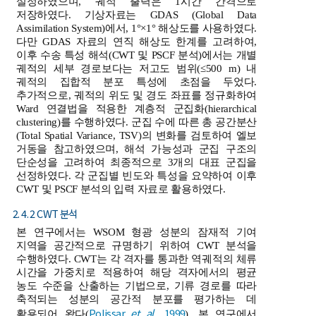
설정하였으며, 궤적 출력은 1시간 간격으로
저장하였다. 기상자료는 GDAS (Global Data
Assimilation System)에서, 1°×1° 해상도를 사용하였다.
다만 GDAS 자료의 연직 해상도 한계를 고려하여,
이후 수송 특성 해석(CWT 및 PSCF 분석)에서는 개별
궤적의 세부 경로보다는 저고도 범위(≤500 m) 내
궤적의 집합적 분포 특성에 초점을 두었다.
추가적으로, 궤적의 위도 및 경도 좌표를 정규화하여
Ward 연결법을 적용한 계층적 군집화(hierarchical
clustering)를 수행하였다. 군집 수에 따른 총 공간분산
(Total Spatial Variance, TSV)의 변화를 검토하여 엘보
거동을 참고하였으며, 해석 가능성과 군집 구조의
단순성을 고려하여 최종적으로 3개의 대표 군집을
선정하였다. 각 군집별 빈도와 특성을 요약하여 이후
CWT 및 PSCF 분석의 입력 자료로 활용하였다.
2. 4. 2 CWT 분석
본 연구에서는 WSOM 형광 성분의 잠재적 기여
지역을 공간적으로 규명하기 위하여 CWT 분석을
수행하였다. CWT는 각 격자를 통과한 역궤적의 체류
시간을 가중치로 적용하여 해당 격자에서의 평균
농도 수준을 산출하는 기법으로, 기류 경로를 따라
축적되는 성분의 공간적 분포를 평가하는 데
Polissar
et al
., 1999
활용되어 왔다(
). 본 연구에서