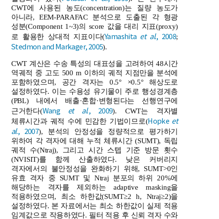
CWT에 사용된 농도(concentration)는 질량 농도가
아니라, EEM-PARAFAC 분석으로 도출된 각 형광
성분(Component 1~3)의 score 값을 대리 지표(proxy)
Yamashita
et al
., 2008
로 활용한 상대적 지표이다(
;
Stedmon and Markager, 2005
).
CWT 계산은 수송 특성의 대표성을 고려하여 48시간
역궤적 중 고도 500 m 이하의 궤적 지점만을 분석에
포함하였으며, 공간 격자는 0.5° ×0.5° 해상도로
설정하였다. 이는 수용성 유기물이 주로 행성경계층
(PBL) 내에서 배출·혼합·변형된다는 선행연구에
Wang
et al
., 2009
근거한다(
). CWT는 격자별
Hopke
et
체류시간과 궤적 수에 민감한 기법이므로(
al
., 2007
), 분석의 안정성을 정량적으로 평가하기
위하여 각 격자에 대해 누적 체류시간 (SUMT), 독립
궤적 수(Ntraj), 그리고 시간 스텝 기준 방문 횟수
(NVISIT)를 함께 산출하였다. 낮은 커버리지
격자에서의 불안정성을 완화하기 위해, SUMT>0인
유효 격자 중 SUMT 및 Ntraj 분포의 하위 20%에
해당하는 격자를 제외하는 adaptive masking을
적용하였으며, 최소 하한값(SUMT≥2 h, Ntraj≥2)을
설정하였다. 본 자료에서는 최소 하한값이 실제 적용
임계값으로 작용하였다. 필터 적용 후 신뢰 격자 수와