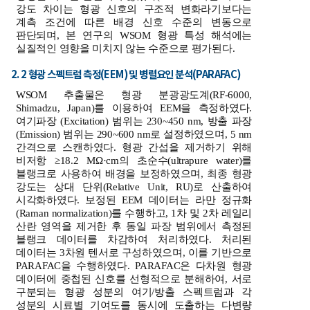
강도 차이는 형광 신호의 구조적 변화라기보다는
계측 조건에 따른 배경 신호 수준의 변동으로
판단되며, 본 연구의 WSOM 형광 특성 해석에는
실질적인 영향을 미치지 않는 수준으로 평가된다.
2. 2 형광 스펙트럼 측정(EEM) 및 병렬요인 분석(PARAFAC)
WSOM 추출물은 형광 분광광도계(RF-6000,
Shimadzu, Japan)를 이용하여 EEM을 측정하였다.
여기파장 (Excitation) 범위는 230~450 nm, 방출 파장
(Emission) 범위는 290~600 nm로 설정하였으며, 5 nm
간격으로 스캔하였다. 형광 간섭을 제거하기 위해
비저항 ≥18.2 MΩ·cm의 초순수(ultrapure water)를
블랭크로 사용하여 배경을 보정하였으며, 최종 형광
강도는 상대 단위(Relative Unit, RU)로 산출하여
시각화하였다. 보정된 EEM 데이터는 라만 정규화
(Raman normalization)를 수행하고, 1차 및 2차 레일리
산란 영역을 제거한 후 동일 파장 범위에서 측정된
블랭크 데이터를 차감하여 처리하였다. 처리된
데이터는 3차원 텐서로 구성하였으며, 이를 기반으로
PARAFAC을 수행하였다. PARAFAC은 다차원 형광
데이터에 중첩된 신호를 선형적으로 분해하여, 서로
구분되는 형광 성분의 여기/방출 스펙트럼과 각
성분의 시료별 기여도를 동시에 도출하는 다변량