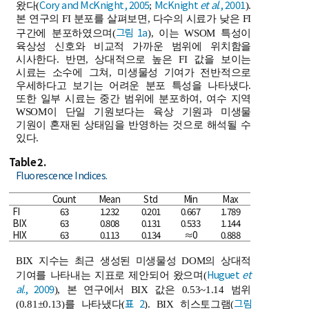
Cory and McKnight, 2005
McKnight
et al
., 2001
왔다(
;
).
본 연구의 FI 분포를 살펴보면, 다수의 시료가 낮은 FI
그림 1a
구간에 분포하였으며(
), 이는 WSOM 특성이
육상성 신호와 비교적 가까운 범위에 위치함을
시사한다. 반면, 상대적으로 높은 FI 값을 보이는
시료는 소수에 그쳐, 미생물성 기여가 전반적으로
우세하다고 보기는 어려운 분포 특성을 나타냈다.
또한 일부 시료는 중간 범위에 분포하여, 여수 지역
WSOM이 단일 기원보다는 육상 기원과 미생물
기원이 혼재된 상태임을 반영하는 것으로 해석될 수
있다.
Table 2.
Fluorescence Indices.
Count
Mean
Std
Min
Max
FI
63
1.232
0.201
0.667
1.789
BIX
63
0.808
0.131
0.533
1.144
HIX
63
0.113
0.134
≈0
0.888
BIX 지수는 최근 생성된 미생물성 DOM의 상대적
Huguet
et
기여를 나타내는 지표로 제안되어 왔으며(
al
., 2009
), 본 연구에서 BIX 값은 0.53~1.14 범위
표 2
그림
(0.81±0.13)를 나타냈다(
). BIX 히스토그램(