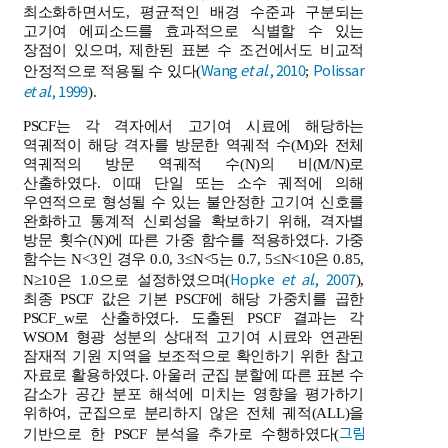
최소화하면서도, 평균적인 배경 수준과 구분되는
고기여 에피소드를 효과적으로 식별할 수 있는
장점이 있으며, 제한된 표본 수 조건에서도 비교적
Wang
et al
., 2010
Polissar
안정적으로 적용될 수 있다(
;
et al
., 1999
).
PSCF는 각 격자에서 고기여 시료에 해당하는
역궤적이 해당 격자를 방문한 역궤적 수(M)와 전체
역궤적의 방문 역궤적 수(N)의 비(M/N)로
산출하였다. 이때 단일 또는 소수 궤적에 의해
우연적으로 형성될 수 있는 불안정한 고기여 신호를
완화하고 통계적 신뢰성을 확보하기 위해, 격자별
방문 횟수(N)에 따른 가중 함수를 적용하였다. 가중
함수는 N<3인 경우 0.0, 3≤N<5는 0.7, 5≤N<10은 0.85,
Hopke
et al
., 2007
N≥10은 1.0으로 설정하였으며(
),
최종 PSCF 값은 기본 PSCF에 해당 가중치를 곱한
PSCF_w로 산출하였다. 도출된 PSCF 결과는 각
WSOM 형광 성분의 상대적 고기여 시료와 연관된
잠재적 기원 지역을 보조적으로 확인하기 위한 참고
자료로 활용하였다. 아울러 군집 분할에 따른 표본 수
감소가 공간 분포 해석에 미치는 영향을 평가하기
위하여, 군집으로 분리하지 않은 전체 궤적(ALL)을
그림
기반으로 한 PSCF 분석을 추가로 수행하였다(