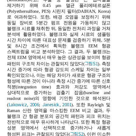
제거하기 위해 0.45 μm 멸균 폴리에테르설폰
(Polyethersulfone, PES) 시린지 필터(DAIHAN, Korea)
로 여과하였다. 또한, 배경 오염을 보정하기 위해
동일 장비로 5분간 펌프 전원을 가동하지 않고
블랭크 시료를 채취한 뒤, 동일한 전처리 과정을 거쳐
분석에 활용하였다. 블랭크와 실제 시료의 샘플링
시간 차이에 따른 대표성 문제를 검증하기 위해, 5분
및 8시간 조건에서 획득한 블랭크 EEM 형광
스펙트럼을 비교 분석하였다. 그 결과, 두 블랭크는
전체 EEM 영역에서 매우 높은 상관성을 보이며 형광
그림 S1
패턴의 구조적 차이는 관찰되지 않았다(
). 측정
시간 증가에 따라 형광 강도의 스케일 차이는 일부
확인되었으나, 이는 해당 차이가 새로운 형광 구조의
형성에 따른 것이 아니라 측정 시간 증가에 따른 신호
적분(integration time) 효과와 저강도 영역에서
상대적으로 증가하는 검출기 잡음(baseline and
readout noise)의 영향에 기인한 것으로 해석된다
Lakowicz, 2006
Janesick, 2001
(
;
). 또한 Rayleigh 및
Raman 산란 영역을 마스킹한 EEM 비교 결과, 두
블랭크 간 형광 분포의 공간적 패턴과 피크 위치는
전반적으로 매우 유사하게 나타났다. 또한 특정 형광
성분 영역에서 선택적으로 증가하거나 새롭게
그림 S2
형성된 피크는 관찰되지 않았다(
). 이런 미소한