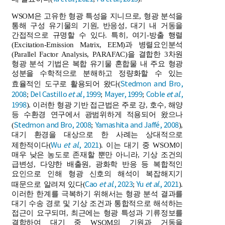
WSOM은 고유한 형광 특성을 지니므로, 형광 분석을
통해 구성 유기물의 기원, 반응성, 대기 내 거동을
간접적으로 규명할 수 있다. 특히, 여기-방출 행렬
(Excitation-Emission Matrix, EEM)과 병렬요인분석
(Parallel Factor Analysis, PARAFAC)을 결합한 3차원
형광 분석 기법은 복합 유기물 혼합물 내 주요 형광
성분을 수학적으로 분해하고 정량화할 수 있는
Stedmon and Bro,
효율적인 도구로 활용되어 왔다(
2008
Del Castillo
et al
., 1999
Mayer, 1999
Coble
et al
.,
;
;
;
1998
). 이러한 형광 기반 접근법은 주로 강, 호수, 해양
등 수환경 연구에서 광범위하게 적용되어 왔으나
Stedmon and Bro, 2008
Yamashita and Jaffé, 2008
(
;
),
대기 환경을 대상으로 한 사례는 상대적으로
Wu
et al
., 2021
제한적이다(
). 이는 대기 중 WSOM이
매우 낮은 농도로 존재할 뿐만 아니라, 기상 조건의
급변성, 다양한 배출원, 광화학 반응 등 복합적인
요인으로 인해 형광 신호의 해석이 복잡해지기
Cao
et al
., 2023
Yu
et al
., 2021
때문으로 알려져 있다(
;
).
이러한 한계를 극복하기 위해서는 형광 분석 결과를
대기 수송 경로 및 기상 조건과 통합적으로 해석하는
접근이 요구되며, 최근에는 형광 특성과 기류정보를
결합하여 대기 중 WSOM의 기원과 거동을