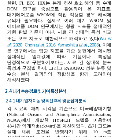
한편, FI, BIX, HIX는 본래 하천·호소·해양 등 수계
DOM 연구를 중심으로 활용되어 온 지표로,
대기에어로졸 WSOM에 직접 적용할 경우 해석에
유의가 필요하다. 실제로 여러 대기 WSOM 및
에어로졸 DOM 연구에서는 형광 지표를 절대적인
기원 판별 기준이 아닌, 시료 간 상대적 특성 비교
Wu
et
또는 보조 지표로 제한적으로 해석하고 있다(
al
., 2020
Chen
et al
., 2016
Yamashita
et al
., 2008
;
;
). 이에
본 연구에서는 형광 지표를 기존 문헌에서 제시된
절대적인 임계값에 따라 기원이나 특성을
단정적으로 구분하기보다는, 시료 간 상대적 분포
특성과 군집별 차이, 그리고 PARAFAC 성분 분류 및
수송 분석 결과와의 정합성을 함께 고려하여
해석하였다.
2. 4 대기 수송 경로 및 기여 특성 분석
2. 4. 1 대기 입자 이동 및 확산 추적 및 군집화 분석
각 시료의 채취 시각을 기준으로 미국해양대기청
(National Oceanic and Atmospheric Administration,
NOAA)에서 개발한 HYSPLIT 모델을 이용하여
48시간 역궤적(backward)을 계산하였다. 초기 고도는
실제 채취 조건을 반영하기 위해 10 m로