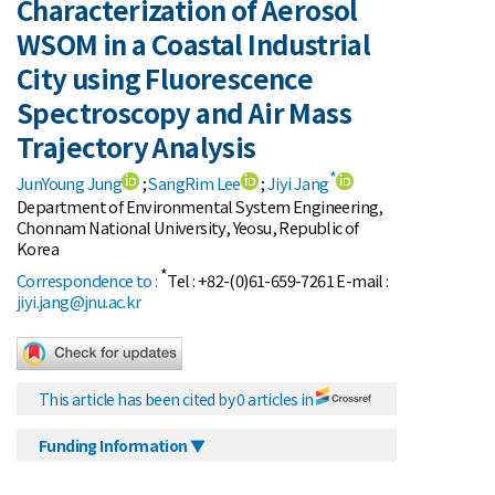
Characterization of Aerosol
WSOM in a Coastal Industrial
City using Fluorescence
Spectroscopy and Air Mass
Trajectory Analysis
*
JunYoung Jung
;
SangRim Lee
;
Jiyi Jang
Department of Environmental System Engineering,
Chonnam National University, Yeosu, Republic of
Korea
*
Correspondence to :
Tel : +82-(0)61-659-7261 E-mail :
jiyi.jang@jnu.ac.kr
This article has been cited by 0 articles in
Funding Information ▼