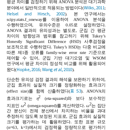
평균 차이를 검정하기 위해 ANOVA 분석은 대기과학
Wilks, 2011
분야에서 일반적으로 적용되는 방법이다(
;
Helsel and Hirsch, 2002
). 본 연구에서는
scipy.stats.f_oneway를 이용하여 ANOVA 분석을
수행하였으며, 유의수준은 0.05로 설정하였다.
ANOVA 결과의 유의성과는 별도로, 군집 간 평균
차이의 방향성과 범위를 참고하기 위해 Tukey’s
Honestly Significant Difference (HSD) 사후검정을
보조적으로 수행하였다. Tukey’s HSD는 다중 비교에
따른 제1종 오류를 family-wise error rate 기준으로
제어할 수 있어, 군집 기반 대기오염 및 WSOM
연구에서 평균 차이의 정성적 비교를 위해 활용되어
Hopke, 2016
Wang
et al
., 2010
왔다(
;
).
단순한 유의성 검정 결과의 해석을 보완하기 위하여,
군집 효과의 실질적 크기를 정량화하는 효과크기
표 S3
(effect size)를 함께 산출하였다(
). ANOVA의
2
효과크기로는
η
(eta-squared)와 보다 보수적인
2
2
지표인
ω
(omega-squared)를 계산하였다.
ω
는 집단
간 분산이 전체 분산에서 차지하는 비율을 과대
추정하지 않도록 보정된 지표로, 군집 효과의 실질적
크기를 평가하는 데 활용하였다. 또한 표본 규모
(n=63, k=3)에서의 검정력을 정량적으로 평가하기