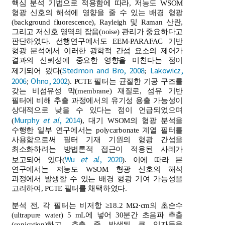
핵심 분석 기법으로 적용함에 따라, 저농도 WSOM
형광 신호의 해석에 영향을 줄 수 있는 배경 형광
(background fluorescence), Rayleigh 및 Raman 산란,
그리고 저신호 영역의 잡음(noise) 관리가 중요하다고
판단하였다. 선행연구에서도 EEM-PARAFAC 기반
형광 분석에서 이러한 광학적 간섭 요소의 제어가
결과의 신뢰성에 중요한 영향을 미친다는 점이
Stedmon and Bro, 2008
Lakowicz,
제기되어 왔다(
;
2006
Ohno, 2002
;
). PCTE 필터는 균질한 기공 구조를
갖는 비섬유성 막(membrane) 재질로, 섬유 기반
필터에 비해 추출 과정에서의 유기성 용출 가능성이
상대적으로 낮을 수 있다는 점이 언급되었으며
Murphy
et al
., 2014
(
), 대기 WSOM의 형광 분석을
수행한 일부 연구에서는 polycarbonate 계열 필터를
사용함으로써 필터 기재 기원의 형광 간섭을
최소화하려는 방법론적 접근이 적용된 사례가
Wu
et al
., 2020
보고되어 있다(
). 이에 따라 본
연구에서는 저농도 WSOM 형광 신호의 해석
과정에서 발생할 수 있는 배경 형광 기여 가능성을
고려하여, PCTE 필터를 채택하였다.
분석 전, 각 필터는 비저항 ≥18.2 MΩ·cm의 초순수
(ultrapure water) 5 mL에 넣어 30분간 초음파 추출
(sonication)하고, 추출 중 발생된 큰 입자들을