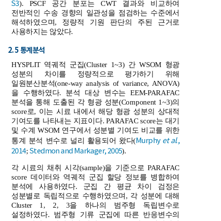
S3
). PSCF 공간 분포는 CWT 결과와 비교하여
전반적인 수송 경향의 일관성을 점검하는 수준에서
해석하였으며, 정량적 기원 판단의 주된 근거로
사용하지는 않았다.
2. 5 통계분석
HYSPLIT 역궤적 군집(Cluster 1~3) 간 WSOM 형광
성분의 차이를 정량적으로 평가하기 위해
일원분산분석(one-way analysis of variance, ANOVA)
을 수행하였다. 분석 대상 변수는 EEM-PARAFAC
분석을 통해 도출된 각 형광 성분(Component 1~3)의
score로, 이는 시료 내에서 해당 형광 성분의 상대적
기여도를 나타내는 지표이다. PARAFAC score는 대기
및 수계 WSOM 연구에서 성분별 기여도 비교를 위한
Murphy
et al
.,
통계 분석 변수로 널리 활용되어 왔다(
2014
Stedmon and Markager, 2005
;
).
각 시료의 채취 시각(sample)을 기준으로 PARAFAC
score 데이터와 역궤적 군집 할당 정보를 병합하여
분석에 사용하였다. 군집 간 평균 차이 검정은
성분별로 독립적으로 수행하였으며, 각 성분에 대해
Cluster 1, 2, 3을 하나의 범주형 독립변수로
설정하였다. 범주형 기류 군집에 따른 반응변수의