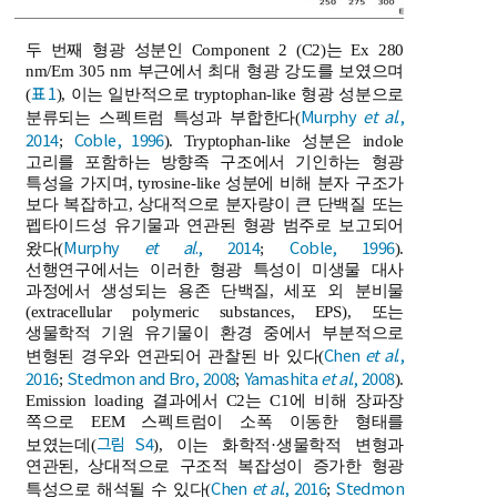
두 번째 형광 성분인 Component 2 (C2)는 Ex 280
nm/Em 305 nm 부근에서 최대 형광 강도를 보였으며
표 1
(
), 이는 일반적으로 tryptophan-like 형광 성분으로
Murphy
et al
.,
분류되는 스펙트럼 특성과 부합한다(
2014
Coble, 1996
;
). Tryptophan-like 성분은 indole
고리를 포함하는 방향족 구조에서 기인하는 형광
특성을 가지며, tyrosine-like 성분에 비해 분자 구조가
보다 복잡하고, 상대적으로 분자량이 큰 단백질 또는
펩타이드성 유기물과 연관된 형광 범주로 보고되어
Murphy
et al
., 2014
Coble, 1996
왔다(
;
).
선행연구에서는 이러한 형광 특성이 미생물 대사
과정에서 생성되는 용존 단백질, 세포 외 분비물
(extracellular polymeric substances, EPS), 또는
생물학적 기원 유기물이 환경 중에서 부분적으로
Chen
et al
.,
변형된 경우와 연관되어 관찰된 바 있다(
2016
Stedmon and Bro, 2008
Yamashita
et al
., 2008
;
;
).
Emission loading 결과에서 C2는 C1에 비해 장파장
쪽으로 EEM 스펙트럼이 소폭 이동한 형태를
그림 S4
보였는데(
), 이는 화학적·생물학적 변형과
연관된, 상대적으로 구조적 복잡성이 증가한 형광
Chen
et al
., 2016
Stedmon
특성으로 해석될 수 있다(
;