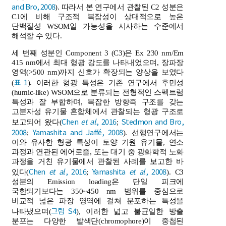
and Bro, 2008
). 따라서 본 연구에서 관찰된 C2 성분은
C1에 비해 구조적 복잡성이 상대적으로 높은
단백질성 WSOM일 가능성을 시사하는 수준에서
해석할 수 있다.
세 번째 성분인 Component 3 (C3)은 Ex 230 nm/Em
415 nm에서 최대 형광 강도를 나타내었으며, 장파장
영역(>500 nm)까지 신호가 확장되는 양상을 보였다
표 1
(
). 이러한 형광 특성은 기존 연구에서 후민성
(humic-like) WSOM으로 분류되는 전형적인 스펙트럼
특성과 잘 부합하며, 복잡한 방향족 구조를 갖는
고분자성 유기물 혼합체에서 관찰되는 형광 구조로
Chen
et al
., 2016
Stedmon and Bro,
보고되어 왔다(
;
2008
Yamashita and Jaffé, 2008
;
). 선행연구에서는
이와 유사한 형광 특성이 토양 기원 유기물, 연소
과정과 연관된 에어로졸, 또는 대기 중 광화학적 노화
과정을 거친 유기물에서 관찰된 사례를 보고한 바
Chen
et al
., 2016
Yamashita
et al
., 2008
있다(
;
). C3
성분의 Emission loading은 단일 피크에
국한되기보다는 350~450 nm 범위를 중심으로
비교적 넓은 파장 영역에 걸쳐 분포하는 특성을
그림 S4
나타냈으며(
), 이러한 넓고 불균일한 방출
분포는 다양한 발색단(chromophore)이 중첩된