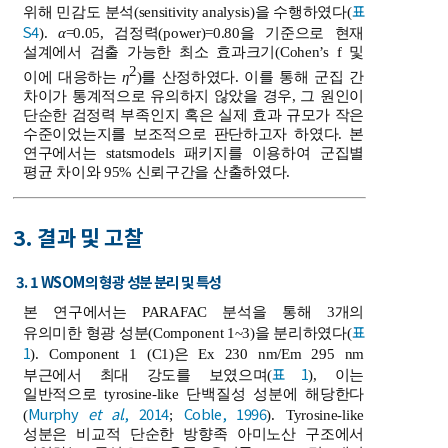
표
위해 민감도 분석(sensitivity analysis)을 수행하였다(
S4
).
α
=0.05, 검정력(power)=0.80을 기준으로 현재
설계에서 검출 가능한 최소 효과크기(Cohen’s f 및
2
이에 대응하는
η
)를 산정하였다. 이를 통해 군집 간
차이가 통계적으로 유의하지 않았을 경우, 그 원인이
단순한 검정력 부족인지 혹은 실제 효과 규모가 작은
수준이었는지를 보조적으로 판단하고자 하였다. 본
연구에서는 statsmodels 패키지를 이용하여 군집별
평균 차이와 95% 신뢰구간을 산출하였다.
3. 결과 및 고찰
3. 1 WSOM의 형광 성분 분리 및 특성
본 연구에서는 PARAFAC 분석을 통해 3개의
표
유의미한 형광 성분(Component 1~3)을 분리하였다(
1
). Component 1 (C1)은 Ex 230 nm/Em 295 nm
표 1
부근에서 최대 강도를 보였으며(
), 이는
일반적으로 tyrosine-like 단백질성 성분에 해당한다
Murphy
et al
., 2014
Coble, 1996
(
;
). Tyrosine-like
성분은 비교적 단순한 방향족 아미노산 구조에서