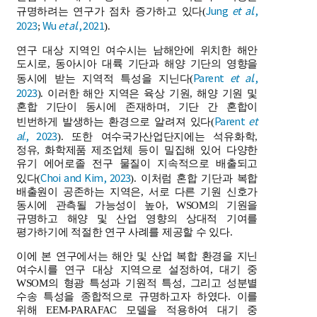
Jung
et al
.,
규명하려는 연구가 점차 증가하고 있다(
2023
Wu
et al
., 2021
;
).
연구 대상 지역인 여수시는 남해안에 위치한 해안
도시로, 동아시아 대륙 기단과 해양 기단의 영향을
Parent
et al
.,
동시에 받는 지역적 특성을 지닌다(
2023
). 이러한 해안 지역은 육상 기원, 해양 기원 및
혼합 기단이 동시에 존재하며, 기단 간 혼합이
Parent
et
빈번하게 발생하는 환경으로 알려져 있다(
al
., 2023
). 또한 여수국가산업단지에는 석유화학,
정유, 화학제품 제조업체 등이 밀집해 있어 다양한
유기 에어로졸 전구 물질이 지속적으로 배출되고
Choi and Kim, 2023
있다(
). 이처럼 혼합 기단과 복합
배출원이 공존하는 지역은, 서로 다른 기원 신호가
동시에 관측될 가능성이 높아, WSOM의 기원을
규명하고 해양 및 산업 영향의 상대적 기여를
평가하기에 적절한 연구 사례를 제공할 수 있다.
이에 본 연구에서는 해안 및 산업 복합 환경을 지닌
여수시를 연구 대상 지역으로 설정하여, 대기 중
WSOM의 형광 특성과 기원적 특성, 그리고 성분별
수송 특성을 종합적으로 규명하고자 하였다. 이를
위해 EEM-PARAFAC 모델을 적용하여 대기 중