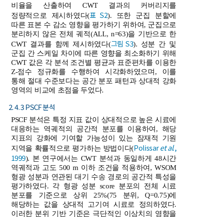
비율을 산출하여 CWT 결과의 커버리지를
표 S2
정량적으로 제시하였다(
). 또한 군집 분할에
따른 표본 수 감소 영향을 평가하기 위하여, 군집으로
분리하지 않은 전체 궤적(ALL, n=63)을 기반으로 한
그림 S3
CWT 결과를 함께 제시하였다(
). 성분 간 및
군집 간 스케일 차이에 따른 영향을 최소화하기 위해
CWT 값은 각 분석 조건별 평균과 표준편차를 이용한
Z-점수 정규화를 수행하여 시각화하였으며, 이를
통해 절대 수준보다는 공간 분포 패턴과 상대적 강화
영역의 비교에 초점을 두었다.
2. 4. 3 PSCF 분석
PSCF 분석은 특정 지표 값이 상대적으로 높은 시료에
대응하는 역궤적의 공간적 분포를 이용하여, 해당
지표의 강화에 기여할 가능성이 있는 잠재적 기원
Polissar
et al
.,
지역을 확률적으로 평가하는 방법이다(
1999
). 본 연구에서는 CWT 분석과 동일하게 48시간
역궤적과 고도 500 m 이하 조건을 적용하여, WSOM
형광 성분과 연관된 대기 수송 경로의 공간적 특성을
평가하였다. 각 형광 성분 score 분포의 전체 시료
분포를 기준으로 상위 25%(75 분위, Q=0.75)에
해당하는 값을 상대적 고기여 시료로 정의하였다.
이러한 분위 기반 기준은 극단적인 이상치의 영향을