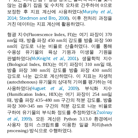
않는 검출기 잡음 및 수치적 오차로 간주하여 0으로
Murphy
et al
.,
보정한 후 지표 계산에 사용하였다(
2014
Stedmon and Bro, 2008
;
). 이후 전처리 과정을
거친 데이터는 지표 계산에 활용하였다.
형광 지수(Fluorescence Index, FI)는 여기 파장이 370
nm일 때, 방출 파장 450 nm의 강도를 방출 파장 500
nm의 강도로 나눈 비율로 산출하였다. 이를 통해
수용성 유기물의 육상 기원과 미생물 기원을
McKnight
et al
., 2001
판별하였다(
). 생물학적 지수
(Biological Index, BIX)는 여기 파장이 310 nm일 때,
방출 파장 380 nm의 강도를 방출 파장 430 nm의
강도로 나눈 값으로 계산하였다. 이 지표는 자생적
(autochthonous) 유기물의 상대적 기여를 평가하는 데
Huguet
et al
., 2009
사용하였다(
). 부식화 지수
(Humification Index, HIX)는 여기 파장이 254 nm일
때, 방출 파장 435~480 nm 구간의 적분 강도를, 방출
파장 300~345 nm 구간의 적분 강도로 나눈 비율로
Zsolnay
구하여 유기물의 부식화 정도를 추정하였다(
et al
., 1999
). 모든 계산은 Python 3.13.0 환경에서
사용자 정의 스크립트를 이용한 일괄 처리(batch
processing) 방식으로 수행하였다.