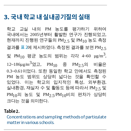
3. 국내 학교 내 실내공기질의 실태
학교 교실 내의 PM 농도를 평가하기 위하여
국내에서는 2005년부터 활발한 연구가 진행되었고,
현재까지 진행된 연구들의 PM
및 PM
농도 측정
2.5
10
표 2
결과를
에 제시하였다. 측정된 결과를 보면 PM
2.5
3
및 PM
평균 농도의 범위는 각각 4~60 µg/m
,
10
3
12~186µg/m
였고, PM
중 PM
의 비율은
10
2.5
0.3~0.61이었다. 또한 동일한 학교 안에서도 측정된
PM 농도 범위도 상당히 넓다는 것을 확인할 수
있었다. 이는 학교의 입지적인 특성, 외부환경,
실내환경, 재실자 수 및 활동도 등에 따라서 PM
및
2.5
PM
의 농도 및 PM
/PM
비의 편차가 상당히
10
2.5
10
크다는 것을 의미한다.
Table 2.
Concentrations and sampling methods of particulate
matter in various schools.