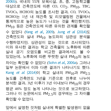
2006b
). 국내의 55개 보육시설, 초, 중, 고등학교를
대상으로 건축연도에 따른 CO, CO
, PM
, TBC,
2
10
TVOCs, HCHO의 농도를 조사한 결과, CO, TVOCs,
HCHO는 1년 내 재건축 및 리모델링된 건물에서
통계적으로 높은 농도가 나오는 것을 확인했지만,
PM
등은 건축연도에 따른 유의한 관계를 확인할
10
Yang
et al
., 2009
Jung
et al
. (2014)
수 없었다 (
).
도
건축연도와 실내 PM
농도와의 상관성 분석을
10
수행하였지만, 상관성이 없는 것으로 조사되었다.
이와 유사한 결과는 학교 건축물의 노후화에 따른
실내 공기 오염도를 비교한 결과에서도 볼 수
있었는데, 노후화에 따른 뚜렷한 실내 PM
의 농도
10
Sohn
et al
., 2006a
차이는 확인할 수 없었다 (
). 그러나
일부 논문에서 이와 다른 결과가 나타나기도 했다.
Kang
et al
. (2014)
이 학교 실내의 PM
과 PM
10
2.5
농도를 건축연도 3년을 기준으로 전후로 나누어
분석한 결과, 3년 이후가 3년 이내보다 PM
의 경우
10
평균 46% 정도 높게 나타나는 것으로 보고하였다.
그러나 이 논문에서도 PM
의 경우에는 그 차이를
2.5
확인할 수 없었다.
앞에서 설명한 것처럼 실내에 특별한 발생원이 없을