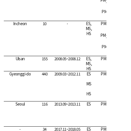
PM
56
2.5
PM
41
1
Incheon
10
-
ES,
PM
186
10
MS,
HS
PM
60
2.5
PM
43
1
Ulsan
155
2008.05~2008.12
ES,
PM
74
10
MS,
HS
Gyeonggi-do
440
2009.03~2012.11
ES
PM
57
10
MS
60
HS
55
Seoul
116
2013.09~2013.11
ES
PM
44
10
-
34
2017.11~2018.05
ES
PM
36
10