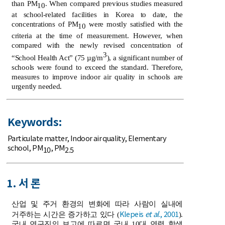
than PM
. When compared previous studies measured
10
at school-related facilities in Korea to date, the
concentrations of PM
were mostly satisfied with the
10
criteria at the time of measurement. However, when
compared with the newly revised concentration of
3
“School Health Act” (75 µg/m
), a significant number of
schools were found to exceed the standard. Therefore,
measures to improve indoor air quality in schools are
urgently needed.
Keywords:
Particulate matter
,
Indoor air quality
,
Elementary
school
,
PM
,
PM
10
2.5
1. 서 론
산업 및 주거 환경의 변화에 따라 사람이 실내에
Klepeis
et al
., 2001
거주하는 시간은 증가하고 있다 (
).
국내 연구진의 보고에 따르면 국내 10대 연령 학생