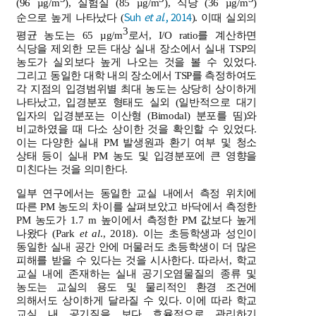
(96 µg/m
), 실험실 (85 µg/m
), 식당 (36 µg/m
)
Suh
et al
., 2014
순으로 높게 나타났다 (
). 이때 실외의
3
평균 농도는 65 µg/m
로서, I/O ratio를 계산하면
식당을 제외한 모든 대상 실내 장소에서 실내 TSP의
농도가 실외보다 높게 나오는 것을 볼 수 있었다.
그리고 동일한 대학 내의 장소에서 TSP를 측정하여도
각 지점의 입경범위별 최대 농도는 상당히 상이하게
나타났고, 입경분포 형태도 실외 (일반적으로 대기
입자의 입경분포는 이산형 (Bimodal) 분포를 띰)와
비교하였을 때 다소 상이한 것을 확인할 수 있었다.
이는 다양한 실내 PM 발생원과 환기 여부 및 청소
상태 등이 실내 PM 농도 및 입경분포에 큰 영향을
미친다는 것을 의미한다.
일부 연구에서는 동일한 교실 내에서 측정 위치에
따른 PM 농도의 차이를 살펴보았고 바닥에서 측정한
PM 농도가 1.7 m 높이에서 측정한 PM 값보다 높게
나왔다 (Park
et al
., 2018). 이는 초등학생과 성인이
동일한 실내 공간 안에 머물러도 초등학생이 더 많은
피해를 받을 수 있다는 것을 시사한다. 따라서, 학교
교실 내에 존재하는 실내 공기오염물질의 종류 및
농도는 교실의 용도 및 물리적인 환경 조건에
의해서도 상이하게 달라질 수 있다. 이에 따라 학교
교실 내 공기질을 보다 효율적으로 관리하기