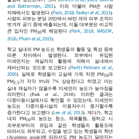
and Batterman, 2001
). 이와 더불어 PM은 사람
Park, 2018
Fadeyi
et al
., 2013
자체에서도 발생된다 (
;
).
사람의 피부는 분당 20만에서 60만 개의 피부 조직이
벗겨져 공기 중에 배출되는데, 이들 대부분은 비교적
Park, 2018
NASEM,
큰 입자인 PM
에 해당된다 (
;
10
2016
Pham
et al
., 2015
;
).
학교 실내의 PM 농도는 학생들의 활동 및 특성 등에
따른 차이에서 발생된다. 외부에서 유입된
미세먼지는 재실자의 활동에 의해서 실내에서
Partti-Pellinen
et al
.,
재비산되는 것으로 보고된다 (
2000
). 실제로 학생들이 교실에 가득 차면 PM
과
10
PM
가 각각 9%와 7% 상승한다고 하였고 이는
2.5
실내 재실자가 많을수록 미세먼지 농도가 높아짐을
의미한다 (Park
et al
., 2018). 이러한 결과는
다중이용시설에서도 확인할 수 있었는데, 미세먼지
농도는 다중이용시설의 이용자수가 증가할수록
Lee
et al
., 2013
증가한다고 보고됐다 (
). 게다가, 학교
내의 PM
의 농도는 청소, 체육활동, 등하교 시
10
외부로부터의 유입과 같은 학생들의 활동도에
따라서도 좌우되고, 수업을 받고 있는 학생들의 학년
(Academic grade)에 따라서도 PM 농도가 달라지는