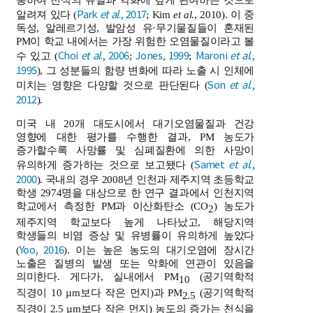
통하여 천식의 유발과 악화에 깊게 관여하는 것으로
Park
et al
., 2017
알려져 있다 (
; Kim
et al
., 2010). 이 중
독성, 알레르기성, 발암성 유·무기물질들이 혼재된
PM이 학교 내에서는 가장 위험한 오염물질이라고 볼
Choi
et al
., 2006
Jones, 1999
Maroni
et al
.,
수 있고 (
;
;
1995
), 그 성분들의 함량 변화에 따라 노출 시 인체에
Son
et al
.,
미치는 영향은 다양할 것으로 판단된다 (
2012
).
미국 내 20개 대도시에서 대기오염물질과 건강
영향에 대한 평가를 수행한 결과, PM 농도가
증가할수록 사망률 및 심폐질환에 의한 사망이
Samet
et al
.,
유의하게 증가하는 것으로 보고됐다 (
2000
). 국내의 경우 2008년 인천과 제주지역 초등학교
학생 2974명을 대상으로 한 연구 결과에서 인천지역
학교에서 측정한 PM과 이산화탄소 (CO
) 농도가
2
제주지역 학교보다 높게 나타났고, 해당지역
학생들의 비염 증상 및 유병률이 유의하게 높았다
Yoo, 2016
(
). 이는 높은 농도의 대기오염에 장시간
노출은 질병의 발생 또는 악화에 연관이 있음을
의미한다. 게다가, 실내에서 PM
(공기역학적
10
직경이 10 µm보다 작은 먼지)과 PM
(공기역학적
2.5
직경이 2.5 µm보다 작은 먼지) 농도의 증가는 천식을