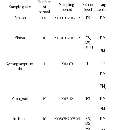
Number
Mean
Sampling
School
Target
Sampling site
of
3
period
level
contents
(µg/m
)
school
Suwon
110
2011.03~2012.12
ES
PM
51
10
Sihwa
10
2013.03~2013.12
ES,
PM
a
10
31
MS,
b
23
HS, U
PM
a
2.5
14
b
14
Gyeongsangnam-
1
2014.03
U
TSP
96
do
PM
91
10
PM
55
2.5
Yeongwol
19
2016.12
ES
PM
12
10
PM
4
2.5
Incheon
10
2005.05~2005.06
ES,
PM
184
10
MS,
HS