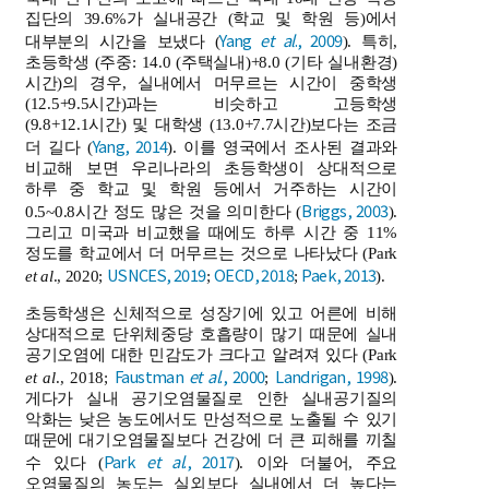
집단의 39.6%가 실내공간 (학교 및 학원 등)에서
Yang
et al
., 2009
대부분의 시간을 보냈다 (
). 특히,
초등학생 (주중: 14.0 (주택실내)+8.0 (기타 실내환경)
시간)의 경우, 실내에서 머무르는 시간이 중학생
(12.5+9.5시간)과는 비슷하고 고등학생
(9.8+12.1시간) 및 대학생 (13.0+7.7시간)보다는 조금
Yang, 2014
더 길다 (
). 이를 영국에서 조사된 결과와
비교해 보면 우리나라의 초등학생이 상대적으로
하루 중 학교 및 학원 등에서 거주하는 시간이
Briggs, 2003
0.5~0.8시간 정도 많은 것을 의미한다 (
).
그리고 미국과 비교했을 때에도 하루 시간 중 11%
정도를 학교에서 더 머무르는 것으로 나타났다 (Park
USNCES, 2019
OECD, 2018
Paek, 2013
et al
., 2020;
;
;
).
초등학생은 신체적으로 성장기에 있고 어른에 비해
상대적으로 단위체중당 호흡량이 많기 때문에 실내
공기오염에 대한 민감도가 크다고 알려져 있다 (Park
Faustman
et al
., 2000
Landrigan, 1998
et al
., 2018;
;
).
게다가 실내 공기오염물질로 인한 실내공기질의
악화는 낮은 농도에서도 만성적으로 노출될 수 있기
때문에 대기오염물질보다 건강에 더 큰 피해를 끼칠
Park
et al
., 2017
수 있다 (
). 이와 더불어, 주요
오염물질의 농도는 실외보다 실내에서 더 높다는