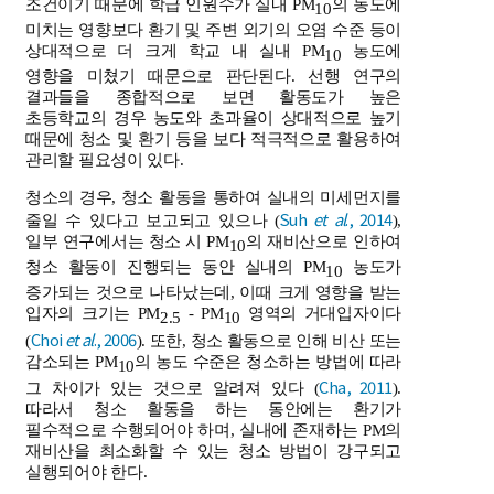
조건이기 때문에 학급 인원수가 실내 PM
의 농도에
10
미치는 영향보다 환기 및 주변 외기의 오염 수준 등이
상대적으로 더 크게 학교 내 실내 PM
농도에
10
영향을 미쳤기 때문으로 판단된다. 선행 연구의
결과들을 종합적으로 보면 활동도가 높은
초등학교의 경우 농도와 초과율이 상대적으로 높기
때문에 청소 및 환기 등을 보다 적극적으로 활용하여
관리할 필요성이 있다.
청소의 경우, 청소 활동을 통하여 실내의 미세먼지를
Suh
et al
., 2014
줄일 수 있다고 보고되고 있으나 (
),
일부 연구에서는 청소 시 PM
의 재비산으로 인하여
10
청소 활동이 진행되는 동안 실내의 PM
농도가
10
증가되는 것으로 나타났는데, 이때 크게 영향을 받는
입자의 크기는 PM
- PM
영역의 거대입자이다
2.5
10
Choi
et al
., 2006
(
). 또한, 청소 활동으로 인해 비산 또는
감소되는 PM
의 농도 수준은 청소하는 방법에 따라
10
Cha, 2011
그 차이가 있는 것으로 알려져 있다 (
).
따라서 청소 활동을 하는 동안에는 환기가
필수적으로 수행되어야 하며, 실내에 존재하는 PM의
재비산을 최소화할 수 있는 청소 방법이 강구되고
실행되어야 한다.