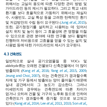
위해서는 교실의 용도에 따른 다양한 관리 방법 및
가이드라인 등의 제시가 필요하다. 그리고 학교 내의
환기를 보다 효율적으로 가동하기 위해서는 재실자
수, 사용빈도, 교실 특성 등을 고려한 탄력적인 환기
Jung
et al
., 2015
및 저감방안의 수립 등이 요구된다 (
).
또한, 공기청정기를 설치하고 사용하는 데 있어서
설치 위치 및 높이 등이 그 효율성에 큰 영향을 미칠
수 있으므로 관련 분야에 대한 연구를 보다 활발히
진행하여 저비용으로 고효율을 얻을 수 있는 설치 및
사용법 등에 대한 가이드라인의 제시가 요구된다.
4. 3 건축연도
일반적으로 실내 공기오염물질 중 VOCs 및
aldehyde류는 오래된 건물보다 신축건물에서 더 많이
Kang
et al
., 2016
Yang
et al
., 2015
2009
방출되며 (
;
,
;
Jeung and Choi, 2007
), 이는 건축연도가 경과할수록
자재 및 가구 등에서 방출되는 양이 줄어들기 때문에
실내 공간에서의 그 농도가 감소한다. 그러나
미세먼지의 경우에는 건축연도에 따른 차이가
없거나 오히려 건물 및 가구의 노후화 등으로 인하여
건축연도가 경과할수록 증가할 것으로 보고되고
Kang
et al
., 2014
Lee
et al
., 2013
2010
Son
et al
.,
있다 (
;
,
;