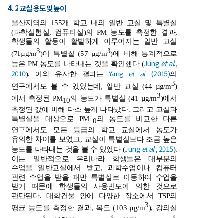
4. 2 교실 용도 및 높이
울산지역의 155개 학교 내의 일반 교실 및 특별실
(과학실험실, 컴퓨터실)의 PM 농도를 측정한 결과,
학생들의 활동이 활발하게 이루어지는 일반 교실
3
3
(71µg/m
)이 특별실 (57 µg/m
)에 비해 통계적으로
Jung
et al
.,
높은 PM 농도를 나타내는 것을 확인했다 (
2010
Yang
et al
. (2015)
). 이와 유사한 결과는
의
3
연구에서도 볼 수 있었는데, 일반 교실 (44 µg/m
)
3
에서 측정된 PM
의 농도가 특별실 (41 µg/m
)에서
10
측정된 값에 비해 다소 높게 나타났다. 그리고 교실과
특별실을 대상으로 PM
의 농도를 비교한 다른
10
연구에서도 모든 등급의 학교 교실에서 농도가
유의한 차이를 보였고, 교실이 특별실보다 조금 높은
Jung
et al
., 2015
농도를 나타내는 것을 볼 수 있었다 (
).
이는 일반적으로 우리나라 학생들은 대부분의
수업을 일반교실에서 받고, 과학수업이나 컴퓨터
관련 수업을 받을 때만 특별실로 이동하여 수업을
받기 때문에 학생들의 사용빈도에 의한 것으로
판단된다. 대학건물 안에 다양한 장소에서 TSP의
3
평균 농도를 측정한 결과, 복도 (103 µg/m
), 강의실
3
3
3