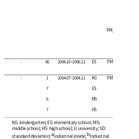
PM
19
2.5
-
80
2006.10~2006.12
ES
PM
88
10
-
1
2004.07~2004.12
KG
PM
95
10
7
ES
78
6
MS
83
7
HS
86
KG: kindergarten; ES: elementary school; MS:
middle school; HS: high school; U: university; SD:
a
b
standard deviation;
Industrial inside;
Industrial