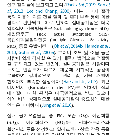
Park
et al
., 2019
Son
et
연구 결과들이 보고되고 있다 (
;
al
., 2013
Lee and Chang, 2000
;
). 이는 에너지 절감
등의 이유에 따른 건물 밀폐 및 환기 부족 등에 의한
결과로 판단되고, 이로 인하여 실내공기질은 더욱
악화되어 건물병증후군 (sick building syndrome: SBS),
새집증후군 (sick house syndrome: SHS),
복합화학물질과민증 (multiple Chemical Sensitivity:
Oh
et al
., 2014b
Harada
et al
.,
MCS) 등을 유발시킨다 (
;
2010
Sohn
et al
., 2006a
;
). 그러나 조도 및 소음 등은
사람이 쉽게 감지할 수 있기 때문에 법적으로 적절히
잘 규제되고 있는 반면에, 실내공기질은 사람마다
느끼는 민감도가 다르기 때문에 사회적인 공감이
부족하여 상대적으로 그 관리 및 기술 개발이
Bae and Ji, 2013
현재까지 부족한 실정이다 (
). 최근
미세먼지 (Particulate matter: PM)로 인하여 실외
대기질에 대한 관심은 대국민적으로 받고 있으나
이에 비해 상대적으로 실내공기질의 중요성에 대한
Jung
et al
., 2016
인식은 미비하다 (
).
실내 공기오염물질 중 PM, 오존 (O
), 이산화황
3
(SO
), 이산화질소 (NO
)는 산화스트레스와
2
2
활성산소 등을 생성하고, 알레르겐과 상호 작용 등을