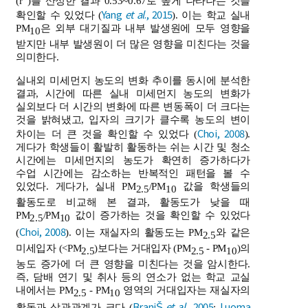
(r
)를 산정한 결과 0.53~0.67로 높게 나타나는 것을
Yang
et al
., 2015
확인할 수 있었다 (
). 이는 학교 실내
PM
은 외부 대기질과 내부 발생원에 모두 영향을
10
받지만 내부 발생원이 더 많은 영향을 미친다는 것을
의미한다.
실내외 미세먼지 농도의 변화 추이를 동시에 분석한
결과, 시간에 따른 실내 미세먼지 농도의 변화가
실외보다 더 시간의 변화에 따른 변동폭이 더 크다는
것을 밝혀냈고, 입자의 크기가 클수록 농도의 변이
Choi, 2008
차이는 더 큰 것을 확인할 수 있었다 (
).
게다가 학생들이 활발히 활동하는 쉬는 시간 및 청소
시간에는 미세먼지의 농도가 확연히 증가하다가
수업 시간에는 감소하는 반복적인 패턴을 볼 수
있었다. 게다가, 실내 PM
/PM
값을 학생들의
2.5
10
활동도로 비교해 본 결과, 활동도가 낮을 때
PM
/PM
값이 증가하는 것을 확인할 수 있었다
2.5
10
Choi, 2008
(
). 이는 재실자의 활동도는 PM
와 같은
2.5
미세입자 (<PM
)보다는 거대입자 (PM
- PM
)의
2.5
2.5
10
농도 증가에 더 큰 영향을 미친다는 것을 암시한다.
즉, 담배 연기 및 취사 등의 연소가 없는 학교 교실
내에서는 PM
- PM
영역의 거대입자는 재실자의
2.5
10
BraniŠ
et al
., 2005
Luoma
활동과 상관관계가 크다 (
;