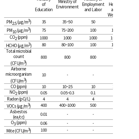
Ministry of
of
Employment
Health
Environment
Education
and Labor
and
Welfare
3
35
35~50
50
-
PM
(µg/m
)
2.5
3
75
75~200
100
150
PM
(µg/m
)
10
CO
(ppm)
1000
1000
1000
1000
2
3
80
80~100
100
120
HCHO (µg/m
)
Total microbial
count
800
800
800
-
3
(CFU/m
)
Airborne
microorganism
10
-
-
-
3
(CFU/m
)
CO (ppm)
10
10~25
10
25
NO
(ppm)
0.05
0.05~0.3
0.1
-
2
Radon (pCi/L)
4
4
4
-
3
400
400~1000
500
-
VOCs (µg/m
)
Asbestos
0.01
-
-
-
(ea/cc)
O
(ppm)
0.06
-
-
-
3
3
100
-
-
-
Mite (CFU/m
)