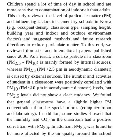
Children spend a lot of time of day in school and are
more sensitive to contamination of indoor air than adults.
This study reviewed the level of particulate matter (PM)
and influencing factors in elementary schools in Korea
(e.g., occupant density, classroom type, sampling height,
building year and indoor and outdoor environment
factors) and suggested methods and future research
directions to reduce particulate matter. To this end, we
reviewed domestic and international papers published
since 2006. As a result, a coarse particle in a classroom
(PM
- PM
) is mainly formed by internal sources,
2.5
10
whereas PM
(PM <2.5 µm in aerodynamic diameter)
2.5
is caused by external sources. The number and activities
of student in a classroom were positively correlated with
PM
(PM <10 µm in aerodynamic diameter) levels, but
10
PM
levels did not show a clear tendency. We found
2.5
that general classrooms have a slightly higher PM
concentration than the special rooms (computer room
and laboratory). In addition, some studies showed that
the humidity and CO
in the classroom had a positive
2
correlation with PM
. In addition, PM
was found to
2.5
2.5
be more affected by the air quality around the school