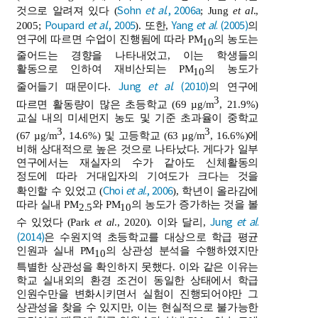
Sohn
et al
., 2006a
것으로 알려져 있다 (
; Jung
et al
.,
Poupard
et al
., 2005
Yang
et al
. (2005)
2005;
). 또한,
의
연구에 따르면 수업이 진행됨에 따라 PM
의 농도는
10
줄어드는 경향을 나타내었고, 이는 학생들의
활동으로 인하여 재비산되는 PM
의 농도가
10
Jung
et al
. (2010)
줄어들기 때문이다.
의 연구에
3
따르면 활동량이 많은 초등학교 (69 µg/m
, 21.9%)
교실 내의 미세먼지 농도 및 기준 초과율이 중학교
3
3
(67 µg/m
, 14.6%) 및 고등학교 (63 µg/m
, 16.6%)에
비해 상대적으로 높은 것으로 나타났다. 게다가 일부
연구에서는 재실자의 수가 같아도 신체활동의
정도에 따라 거대입자의 기여도가 크다는 것을
Choi
et al
., 2006
확인할 수 있었고 (
), 학년이 올라감에
따라 실내 PM
와 PM
의 농도가 증가하는 것을 볼
2.5
10
Jung
et al
.
수 있었다 (Park
et al
., 2020). 이와 달리,
(2014)
은 수원지역 초등학교를 대상으로 학급 평균
인원과 실내 PM
의 상관성 분석을 수행하였지만
10
특별한 상관성을 확인하지 못했다. 이와 같은 이유는
학교 실내외의 환경 조건이 동일한 상태에서 학급
인원수만을 변화시키면서 실험이 진행되어야만 그
상관성을 찾을 수 있지만, 이는 현실적으로 불가능한