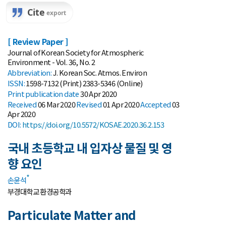
[ Review Paper ]
Journal of Korean Society for Atmospheric
Environment - Vol. 36, No. 2
Abbreviation:
J. Korean Soc. Atmos. Environ
ISSN:
1598-7132 (Print) 2383-5346 (Online)
Print
publication date
30 Apr 2020
Received
06 Mar 2020
Revised
01 Apr 2020
Accepted
03
Apr 2020
DOI:
https://doi.org/10.5572/KOSAE.2020.36.2.153
국내 초등학교 내 입자상 물질 및 영
향 요인
*
손윤석
부경대학교 환경공학과
Particulate Matter and