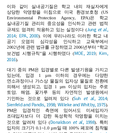
이와 같이 실내공기질은 학교 내의 재실자에게
상당한 악영향을 미침으로 미국 환경보호청 (US
Environmental Protection Agency, EPA)은 학교
실내공기질 관리의 중요성을 인식하고 관련 법적
Jung
et al
.,
규제도 엄격히 적용하고 있는 실정이다 (
2014
EPA, 2000
;
). 이에 우리나라도 이러한 학교 내
공기 오염의 심각성을 인식하고 교육부에서
2002년에 관련 법규를 규정하였고 2006년부터 “학교
MOE, 2019
Kim,
보건법 시행규칙”을 시행하였다 (
;
2016
).
대기 중의 PM은 입경별로 다른 발생기원을 가지고
있는데, 입경 1 µm 이하의 경우에는 다양한
연소과정이나 가스상 물질의 입자상 물질로 전환에
의해서 생성되고, 입경 1 µm 이상의 입자는 주로
토양, 해염, 꽃가루 등의 자연적인 발생원에서
Suh
et al
., 2014
기인하는 것으로 알려져 있다 (
;
Sienfeld and Pandis, 1998
Willeke and Whitby, 1975
;
).
PM은 입경적인 측면에 있어서도 미세입자가
조대입자보다 더 강한 독성학적 악영향을 미치는
Donaldson
et al
., 1998
것으로 알려져 있다 (
). 특히
입자의 크기가 0.1~1.0 µm일 때 100% 폐포에 침착될