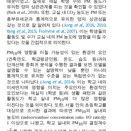
때문이었고, 실제로 재실 학생 수와 PM 농도가
유의한 양의 상관관계를 띠는 것을 확인할 수 있었다
(Park
et al
., 2018). 또한, 교실 내 CO
농도는 PM 또는
2
총부유세균과 통계적으로 유의한 양의 상관성을
Jung
et al
., 2016
2010
갖는 것으로 잘 알려져 있다 (
,
;
Yang
et al
., 2015
Fromme
et al
., 2007
;
). 이는 학생들의
활동도 및 수가 교실 내의 PM 농도에 영향을 미칠 수
있다는 것을 간접적으로 의미한다.
PM
에 영향을 미칠 가능성이 있는 환경적 요인
10
(건축연도, 학급평균인원, 온도, 습도 등)과의
단계선택 중회귀 분석을 수행한 결과를 보면 모델을
설명할 수 있는 설명력이 낮을 뿐만 아니라
통계적으로 유의한 수준을 갖는 독립변수가 없는
Jung
et al
., 2014
것으로 나타났다 (
). 이는 학교 내의
미세먼지에 영향을 미치는 주요인자는 환경적인
요인보다는 재실자 (학생 등)의 생활 패턴과 같은
활동도가 학교 실내 PM
에 더 많은 영향을
10
미친다는 것을 의미한다. 또한, 서울 안의 초등학교를
대상으로 조사한 결과에 따르면 PM
의 실내외
10
농도비 (indoor/outdoor concentration ratio: I/O ratio)는
1 이상으로 나왔고, 학교 실내외 PM
의 결정계수
10
2