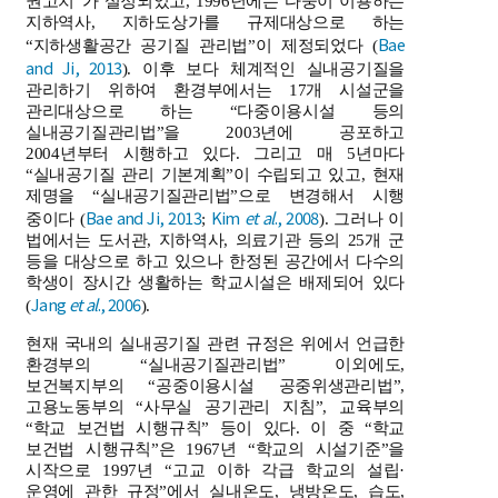
권고치”가 설정되었고, 1996년에는 다중이 이용하는
지하역사, 지하도상가를 규제대상으로 하는
Bae
“지하생활공간 공기질 관리법”이 제정되었다 (
and Ji, 2013
). 이후 보다 체계적인 실내공기질을
관리하기 위하여 환경부에서는 17개 시설군을
관리대상으로 하는 “다중이용시설 등의
실내공기질관리법”을 2003년에 공포하고
2004년부터 시행하고 있다. 그리고 매 5년마다
“실내공기질 관리 기본계획”이 수립되고 있고, 현재
제명을 “실내공기질관리법”으로 변경해서 시행
Bae and Ji, 2013
Kim
et al
., 2008
중이다 (
;
). 그러나 이
법에서는 도서관, 지하역사, 의료기관 등의 25개 군
등을 대상으로 하고 있으나 한정된 공간에서 다수의
학생이 장시간 생활하는 학교시설은 배제되어 있다
Jang
et al
., 2006
(
).
현재 국내의 실내공기질 관련 규정은 위에서 언급한
환경부의 “실내공기질관리법” 이외에도,
보건복지부의 “공중이용시설 공중위생관리법”,
고용노동부의 “사무실 공기관리 지침”, 교육부의
“학교 보건법 시행규칙” 등이 있다. 이 중 “학교
보건법 시행규칙”은 1967년 “학교의 시설기준”을
시작으로 1997년 “고교 이하 각급 학교의 설립·
운영에 관한 규정”에서 실내온도, 냉방온도, 습도,