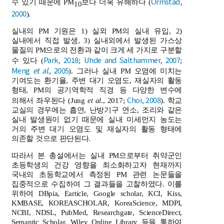
Ormstad,
수 있기 때문에 PM
보다 더욱 유해하다 (
10
2000
).
실내의 PM 기원은 1) 실외 PM의 실내 유입, 2)
실내에서 직접 발생, 3) 실내외에서 발생된 가스상
물질의 PM으로의 전환과 같이 크게 세 가지로 구분할
Park, 2018
Uhde and Salthammer, 2007
수 있다 (
;
;
Meng
et al
., 2005
). 그러나 실내 PM 오염에 미치는
기여도는 환기율, 주변 대기 오염도, 재실자의 활동
형태, PM의 공기역학적 직경 등 다양한 변수에
Choi, 2008
의해서 좌우된다 (Jung
et al
., 2017;
). 학교
교실의 경우에는 흡연, 난방기구 연소, 조리와 같은
실내 발생원이 없기 때문에 실내 미세먼지 농도는
거의 주변 대기 오염도 및 재실자의 활동 형태에
의존할 것으로 판단된다.
따라서 본 총설에서는 실내 PM으로부터 취약군인
초등학생의 건강 영향을 최소화하고자 현재까지
국내의 초등학교에서 측정된 PM 관련 논문들을
집중적으로 수집하여 그 결과들을 고찰하였다. 이를
위하여 DBpia, Earticle, Google scholar, KCI, Kiss,
KMBASE, KOREASCHOLAR, KoreaScience, MDPI,
NCBI, NDSL, PubMed, Researchgate, ScienceDirect,
Semantic Scholar, Wiley Online Library 등을 통하여