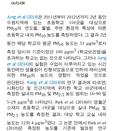
outside
Jung
et al
. (2014)
은 2011년부터 2012년까지 2년 동안
수원지역에 있는 초등학교 110곳을 대상으로
PM
의 연도별, 월별, 주변 환경적 특성에 따른
10
초등학교 내의 PM
농도를 측정하였다. 그 결과 2년
10
3
동안 해당 학교의 평균 PM
농도는 51 µg/m
로서
10
3
측정 당시의 기준이었던 100 µg/m
(학교보건법)을
Jung
초과하는 학교는 없는 것으로 나타났다. 그러나
et al
. (2014)
의 실험은 수업이 이루어지고 있는 시간
동안에만 샘플링이 진행되었음으로 인하여 재비산에
의한 PM
의 농도의 영향이 적었을 것으로
10
Kang
et al
. (2014)
판단된다.
의 연구 결과에 따르면,
시화산단 및 인근지역에 위치한 학교 10군데에서
측정한 실내의 PM
및 PM
농도 범위는 16~90 및
10
2.5
3
5~29 µg/m
로 나타났다. Park
et al
. (2018)이 영월군
소재의 초등학교 19곳을 대상으로 실내 PM
및
10
PM
농도를 측정한 결과, 대상 학교 교실 내의
2.5
3
농도는 12와 4 µg/m
였다. 그 논문 안에서 Park
et al
.
(2018)은 측정된 농도를 기존에 발표된 연구