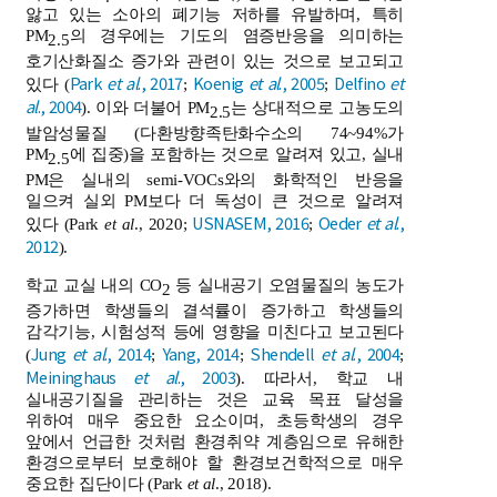
앓고 있는 소아의 폐기능 저하를 유발하며, 특히
PM
의 경우에는 기도의 염증반응을 의미하는
2.5
호기산화질소 증가와 관련이 있는 것으로 보고되고
Park
et al
., 2017
Koenig
et al
., 2005
Delfino
et
있다 (
;
;
al
., 2004
). 이와 더불어 PM
는 상대적으로 고농도의
2.5
발암성물질 (다환방향족탄화수소의 74~94%가
PM
에 집중)을 포함하는 것으로 알려져 있고, 실내
2.5
PM은 실내의 semi-VOCs와의 화학적인 반응을
일으켜 실외 PM보다 더 독성이 큰 것으로 알려져
USNASEM, 2016
Oeder
et al
.,
있다 (Park
et al
., 2020;
;
2012
).
학교 교실 내의 CO
등 실내공기 오염물질의 농도가
2
증가하면 학생들의 결석률이 증가하고 학생들의
감각기능, 시험성적 등에 영향을 미친다고 보고된다
Jung
et al
., 2014
Yang, 2014
Shendell
et al
., 2004
(
;
;
;
Meininghaus
et al
., 2003
). 따라서, 학교 내
실내공기질을 관리하는 것은 교육 목표 달성을
위하여 매우 중요한 요소이며, 초등학생의 경우
앞에서 언급한 것처럼 환경취약 계층임으로 유해한
환경으로부터 보호해야 할 환경보건학적으로 매우
중요한 집단이다 (Park
et al
., 2018).