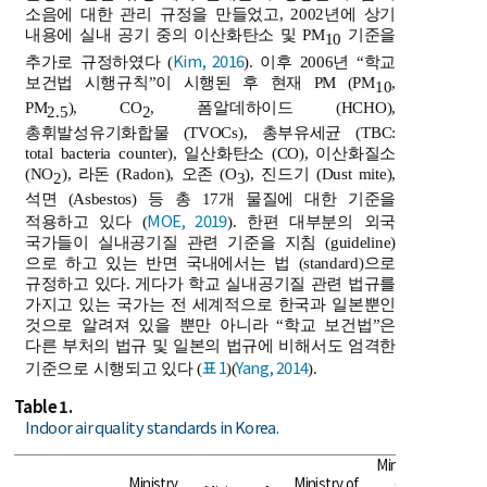
소음에 대한 관리 규정을 만들었고, 2002년에 상기
내용에 실내 공기 중의 이산화탄소 및 PM
기준을
10
Kim, 2016
추가로 규정하였다 (
). 이후 2006년 “학교
보건법 시행규칙”이 시행된 후 현재 PM (PM
,
10
PM
), CO
, 폼알데하이드 (HCHO),
2.5
2
총휘발성유기화합물 (TVOCs), 총부유세균 (TBC:
total bacteria counter), 일산화탄소 (CO), 이산화질소
(NO
), 라돈 (Radon), 오존 (O
), 진드기 (Dust mite),
2
3
석면 (Asbestos) 등 총 17개 물질에 대한 기준을
MOE, 2019
적용하고 있다 (
). 한편 대부분의 외국
국가들이 실내공기질 관련 기준을 지침 (guideline)
으로 하고 있는 반면 국내에서는 법 (standard)으로
규정하고 있다. 게다가 학교 실내공기질 관련 법규를
가지고 있는 국가는 전 세계적으로 한국과 일본뿐인
것으로 알려져 있을 뿐만 아니라 “학교 보건법”은
다른 부처의 법규 및 일본의 법규에 비해서도 엄격한
표 1
Yang, 2014
기준으로 시행되고 있다 (
)(
).
Table 1.
Indoor air quality standards in Korea.
Ministry
Ministry
Ministry of
of