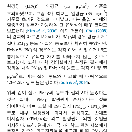
3
환경청 (EPA)의 연평균 (15 µg/m
) 기준을
3
초과하였으며, 그중 3개 학교는 일평균 (65 µg/m
)
기준을 초과한 것으로 나타났고, 이는 흡입 시 폐와
혈중까지 침투가 가능하여 그 유해성이 매우 크다고
Kim
et al
., 2006
Choi (2008)
발표했다 (
). 이와 더불어,
의 결과에 따르면 I/O ratio가 PM
의 경우 평균 2.7로
10
실내 PM
농도가 실외 농도보다 확연히 높았지만,
10
PM
와 PM
의 경우에는 각각 0.8~1.6 및 0.7~1.5로
2.5
1
통계적으로 유의한 차이를 나타내지 않는 것으로
보고했다. 또한, 대학 강의실에서 측정된 결과에서
강의실 내의 PM
및 PM
의 농도는 각각 91 및 55
10
2.5
3
µg/m
로, 이는 실외 농도와 비교할 때 대략적으로
Suh
et al
., 2014
1.3~1.5배 정도 높은 값이다 (
).
위와 같이 실내 PM
의 농도가 실외보다 높았다는
10
것은 실내에 PM
발생원이 존재한다는 것을
10
의미한다. 이는 교실 내 조대입자 (PM
- PM
)는
2.5
10
주로 내부 발생원에 의해서 형성되고, 반대로
미세입자 (<PM
)는 외부 발생원에 의한 것임을
2.5
시사한다. 또한, 현재까지 국내의 학교 관련 시설에서
측정된 기존에 연구자료들을 비교해 볼 때, PM
의
10