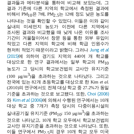
결과들과 메타분석을 통하여 비교해 보았는데, 그
결과 기존에 다른 지역의 학교에서 측정된 결과에
비해서 PM
은 7배, PM
는 12배 정도 낮은 농도를
10
2.5
나타내는 것을 확인할 수 있었다. 이들은 이와 같이
실내의 미세먼지 농도가 이전에 다른 지역에서
조사된 결과와 비교했을 때 낮게 나온 이유를 조사
기간이 겨울철이어서 창문 등을 통한 외부 유입이
적었고 다른 지역의 학교에 비해 학급 인원수가
Jung
et al
.
현저히 적었기 때문이라고 밝혔다. 그러나
(2015)
에 의하여 경기도 지역의 440여 개 학교를
대상으로 한 연구 결과에서는 일부 학교의 PM
10
농도가 그 당시의 학교보건법의 교사안 유지기준
3
(100 µg/m
)을 초과하는 것으로 나타났다. 그리고
전국에 있는 82개 초등학교를 대상으로 한 Kim
et al
.
(2010)의 연구에서도 전체 대상 학교 중 27.2%가 동일
Choi (2008)
기준을 초과하는 것으로 보고됐다. 또한,
Kim
et al
. (2006)
와
에 의해서 수행된 연구에서는 10개
대상 학교 중 7개가 측정 당시의 다중이용시설의
3
실내공기질 유지기준 (PM
: 150 µg/m
)을 초과하는
10
것으로 나타났고, 10개 학교 모두에서 학교보건법의
교사안 유지기준을 초과하는 것으로 나타났다. 또한,
이들 연구에서 PM
의 경우 10개 학교 모두 미국
2.5